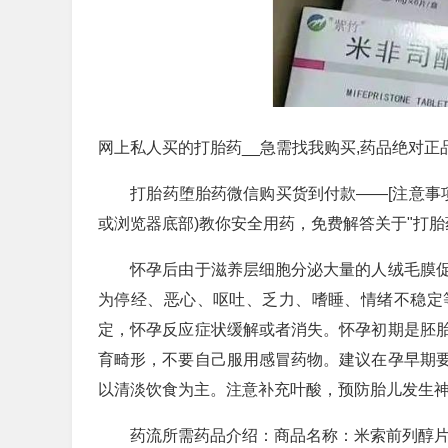
网上私人买的打胎药__急需找我购买,药品绝对正
打胎药堕胎药微信购买货到付款——[注意事项
或浏览器底部)教你安全用药，免费解答关于"打胎
怀孕后由于滋养层细胞分泌大量的人绒毛膜促
为停经、恶心、呕吐、乏力、嗜睡、情绪不稳定
定，怀孕反应症状缓解或者消失。怀孕初期是胚
育畸形，不要自己服用感冒药物。建议在孕早期
以清淡饮食为主。注意补充叶酸，预防胎儿发生
药流所需药品介绍：商品名称：米索前列醇