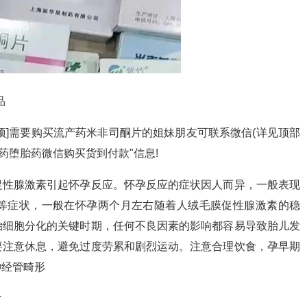
品
]需要购买流产药米非司酮片的姐妹朋友可联系微信(详见顶部
药堕胎药微信购买货到付款"信息!
性腺激素引起怀孕反应。怀孕反应的症状因人而异，一般表现
等症状，一般在怀孕两个月左右随着人绒毛膜促性腺激素的稳
胎细胞分化的关键时期，任何不良因素的影响都容易导致胎儿发
要注意休息，避免过度劳累和剧烈运动。注意合理饮食，孕早期
神经管畸形
片