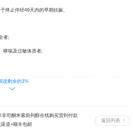
终止停经49天内的早期妊娠。
者;
哮喘及过敏体质者;
微信，正规米非司酮片流产药，在线即可下单，1-3天送达，
阅读剩余的3%
米非司酮米索前列醇在线购买货到付款
返回列表
规渠道+顺丰包邮