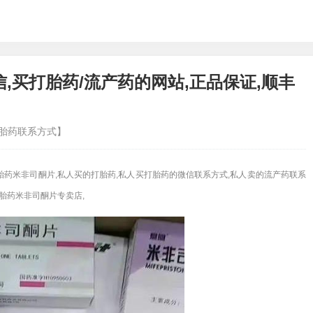
,买打胎药/流产药的网站,正品保证,顺丰
堕胎药联系方式】
胎药米非司酮片,私人买的打胎药,私人买打胎药的微信联系方式,私人卖的流产药联系
打胎药米非司酮片专卖店,