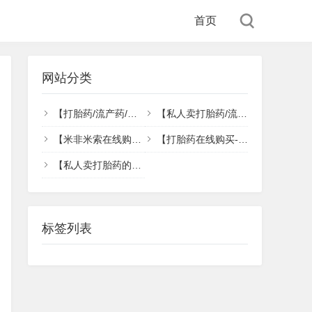
首页
网站分类
【打胎药/流产药/堕胎药正品货到付款】
【私人卖打胎药/流产药/堕胎药联系方式】
【米非米索在线购买】【米非米索网上药店】货到付款
【打胎药在线购买-正品无忧 正品药流 线上下单购买】
【私人卖打胎药的联系方式,私人卖流产药的联系方式】
标签列表