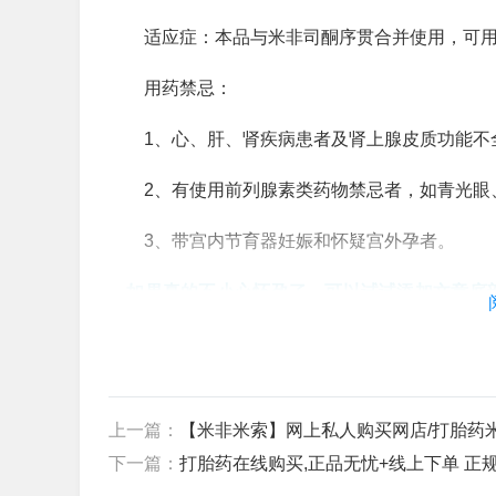
适应症：本品与米非司酮序贯合并使用，可用于
用药禁忌：
1、心、肝、肾疾病患者及肾上腺皮质功能不全
2、有使用前列腺素类药物禁忌者，如青光眼、
3、带宫内节育器妊娠和怀疑宫外孕者。
如果真的不小心怀孕了，可以试试添加文章底部
安全私密，全程在线指导用药。
上一篇：
【米非米索】网上私人购买网店/打胎药
下一篇：
打胎药在线购买,正品无忧+线上下单 正